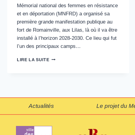
Mémorial national des femmes en résistance
et en déportation (MNFRD) a organisé sa
première grande manifestation publique au
fort de Romainville, aux Lilas, là où il va être
installé à l’horizon 2028-2030. Ce lieu qui fut
l’un des principaux camps…
LE
LIRE LA SUITE
MÉMORIAL
NATIONAL
DES
FEMMES
EN
RÉSISTANCE
ET
Actualités
Le projet du M
EN
DÉPORTATION
A
PRÉSENTÉ
SA